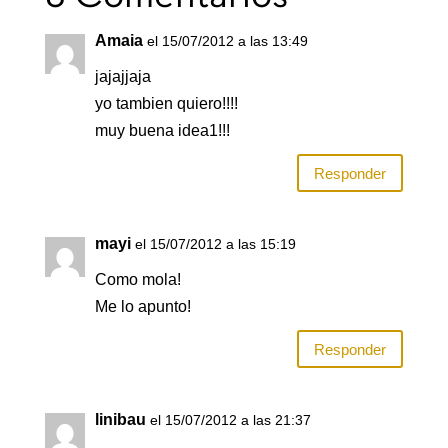
o
p
tir
Amaia
el 15/07/2012 a las 13:49
o
p
jajajjaja
k
yo tambien quiero!!!!
muy buena idea1!!!
Responder
mayi
el 15/07/2012 a las 15:19
Como mola!
Me lo apunto!
Responder
linibau
el 15/07/2012 a las 21:37