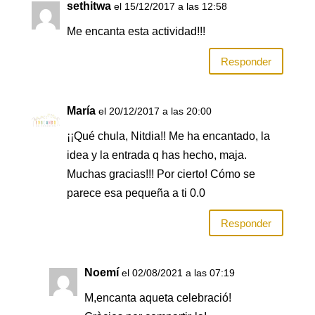
o
p
tir
sethitwa
el 15/12/2017 a las 12:58
o
p
Me encanta esta actividad!!!
k
Responder
María
el 20/12/2017 a las 20:00
¡¡Qué chula, Nitdia!! Me ha encantado, la
idea y la entrada q has hecho, maja.
Muchas gracias!!! Por cierto! Cómo se
parece esa pequeña a ti 0.0
Responder
Noemí
el 02/08/2021 a las 07:19
M,encanta aqueta celebració!