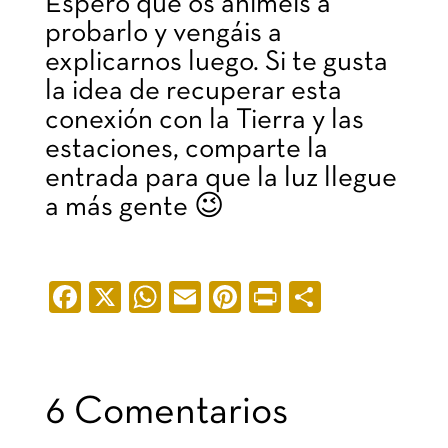
Espero que os animéis a
probarlo y vengáis a
explicarnos luego. Si te gusta
la idea de recuperar esta
conexión con la Tierra y las
estaciones, comparte la
entrada para que la luz llegue
a más gente 😉
F
X
W
E
Pi
Pr
C
a
h
m
nt
in
o
c
at
ail
er
t
m
e
s
e
p
6 Comentarios
b
A
st
ar