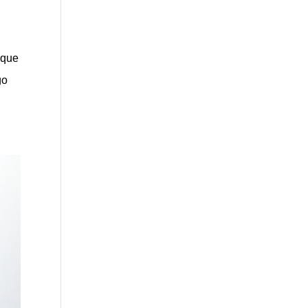
 que
go