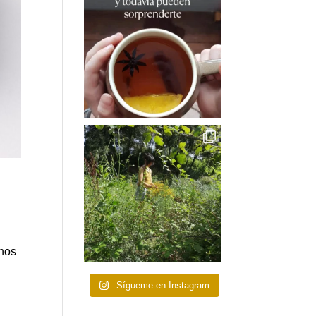
unos
s
Sígueme en Instagram