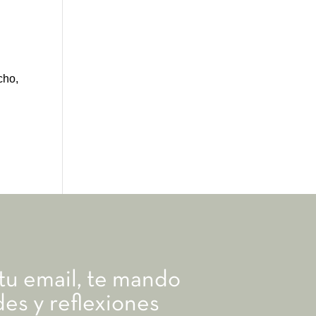
cho,
s
 tu email, te mando
es y reflexiones