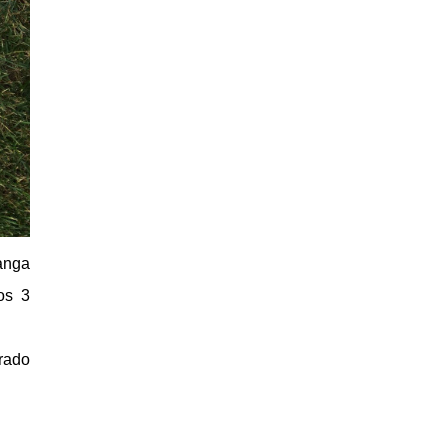
manga
os 3
arado