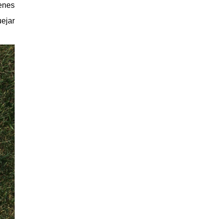
ienes
uejar