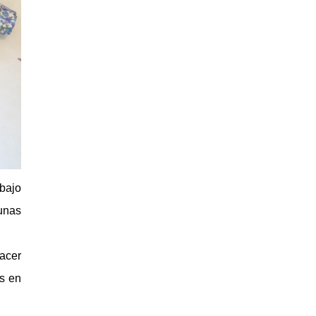
bajo
¡unas
acer
s en