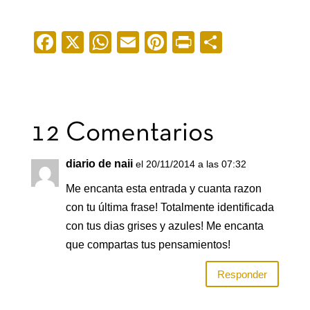
F
X
W
E
Pi
Pr
C
a
h
m
nt
in
o
c
at
ail
er
t
m
e
s
e
p
b
A
st
ar
12 Comentarios
o
p
tir
diario de naii
el 20/11/2014 a las 07:32
o
p
Me encanta esta entrada y cuanta razon
k
con tu última frase! Totalmente identificada
con tus dias grises y azules! Me encanta
que compartas tus pensamientos!
Responder