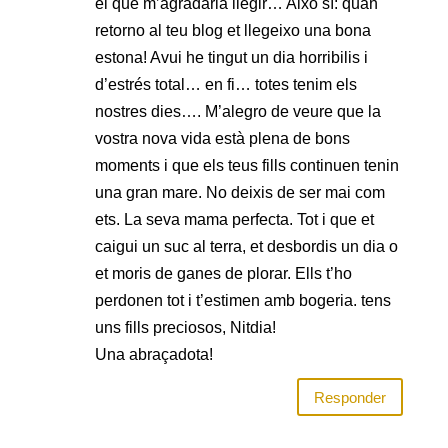
el que m’agradaria llegir… Això sí: quan
retorno al teu blog et llegeixo una bona
estona! Avui he tingut un dia horribilis i
d’estrés total… en fi… totes tenim els
nostres dies…. M’alegro de veure que la
vostra nova vida està plena de bons
moments i que els teus fills continuen tenin
una gran mare. No deixis de ser mai com
ets. La seva mama perfecta. Tot i que et
caigui un suc al terra, et desbordis un dia o
et moris de ganes de plorar. Ells t’ho
perdonen tot i t’estimen amb bogeria. tens
uns fills preciosos, Nitdia!
Una abraçadota!
Responder