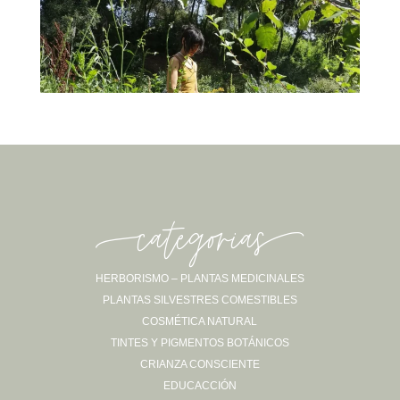
-categorias-
HERBORISMO – PLANTAS MEDICINALES
PLANTAS SILVESTRES COMESTIBLES
Sígueme en Instagram
COSMÉTICA NATURAL
TINTES Y PIGMENTOS BOTÁNICOS
CRIANZA CONSCIENTE
EDUCACCIÓN