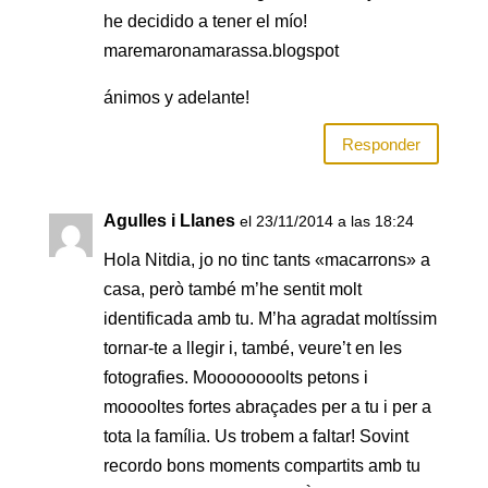
he decidido a tener el mío!
maremaronamarassa.blogspot
ánimos y adelante!
Responder
Agulles i Llanes
el 23/11/2014 a las 18:24
Hola Nitdia, jo no tinc tants «macarrons» a
casa, però també m’he sentit molt
identificada amb tu. M’ha agradat moltíssim
tornar-te a llegir i, també, veure’t en les
fotografies. Moooooooolts petons i
mooooltes fortes abraçades per a tu i per a
tota la família. Us trobem a faltar! Sovint
recordo bons moments compartits amb tu