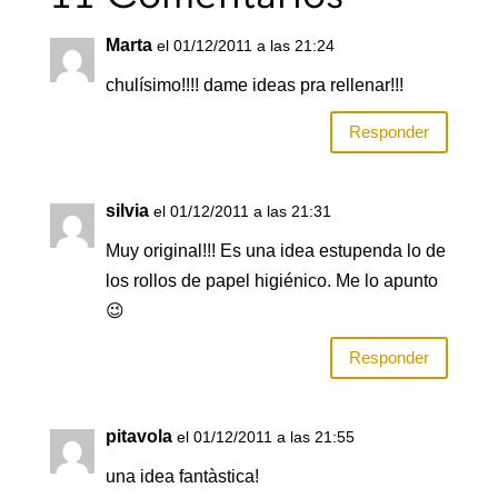
o
p
tir
Marta
el 01/12/2011 a las 21:24
o
p
chulísimo!!!! dame ideas pra rellenar!!!
k
Responder
silvia
el 01/12/2011 a las 21:31
Muy original!!! Es una idea estupenda lo de
los rollos de papel higiénico. Me lo apunto
😉
Responder
pitavola
el 01/12/2011 a las 21:55
una idea fantàstica!