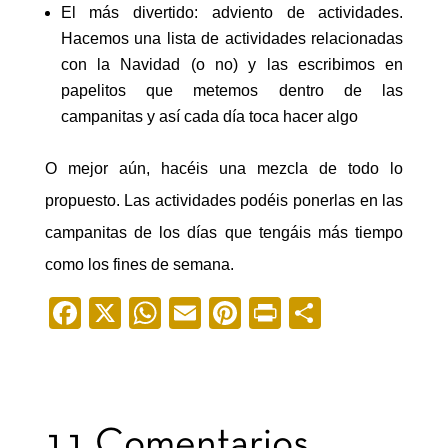
El más divertido: adviento de actividades.
Hacemos una lista de actividades relacionadas
con la Navidad (o no) y las escribimos en
papelitos que metemos dentro de las
campanitas y así cada día toca hacer algo
O mejor aún, hacéis una mezcla de todo lo
propuesto. Las actividades podéis ponerlas en las
campanitas de los días que tengáis más tiempo
como los fines de semana.
F
X
W
E
Pi
Pr
C
a
h
m
nt
in
o
c
at
ail
er
t
m
e
s
e
p
b
A
st
ar
11 Comentarios