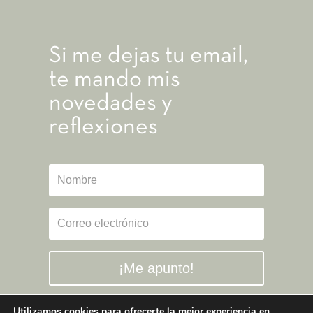
Si me dejas tu email,
te mando mis
novedades y
reflexiones
¡Me apunto!
Utilizamos cookies para ofrecerte la mejor experiencia en