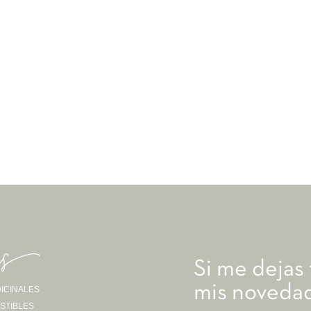
as-
Si me dejas
mis novedad
ICINALES
STIBLES