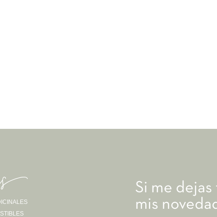
as-
Si me dejas
mis novedad
ICINALES
STIBLES