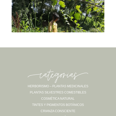
-categorias-
HERBORISMO – PLANTAS MEDICINALES
PLANTAS SILVESTRES COMESTIBLES
Sígueme en Instagram
COSMÉTICA NATURAL
TINTES Y PIGMENTOS BOTÁNICOS
CRIANZA CONSCIENTE