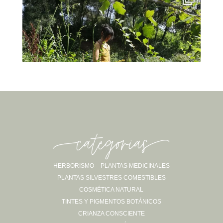
-categorias-
HERBORISMO – PLANTAS MEDICINALES
PLANTAS SILVESTRES COMESTIBLES
Sígueme en Instagram
COSMÉTICA NATURAL
TINTES Y PIGMENTOS BOTÁNICOS
CRIANZA CONSCIENTE