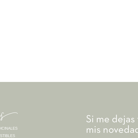
as-
Si me dejas
mis novedad
ICINALES
STIBLES