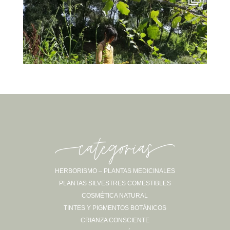
-categorias-
HERBORISMO – PLANTAS MEDICINALES
PLANTAS SILVESTRES COMESTIBLES
Sígueme en Instagram
COSMÉTICA NATURAL
TINTES Y PIGMENTOS BOTÁNICOS
CRIANZA CONSCIENTE