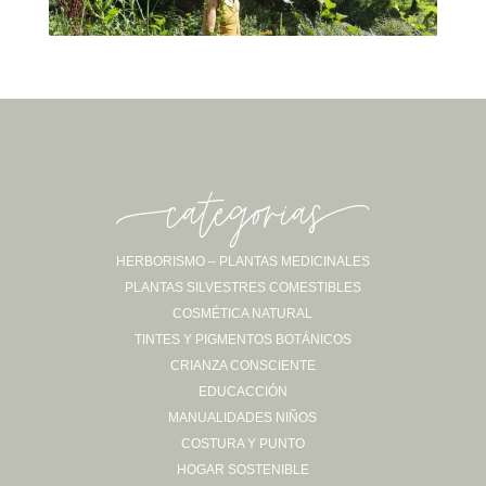
-categorias-
HERBORISMO – PLANTAS MEDICINALES
PLANTAS SILVESTRES COMESTIBLES
Sígueme en Instagram
COSMÉTICA NATURAL
TINTES Y PIGMENTOS BOTÁNICOS
CRIANZA CONSCIENTE
EDUCACCIÓN
MANUALIDADES NIÑOS
COSTURA Y PUNTO
HOGAR SOSTENIBLE