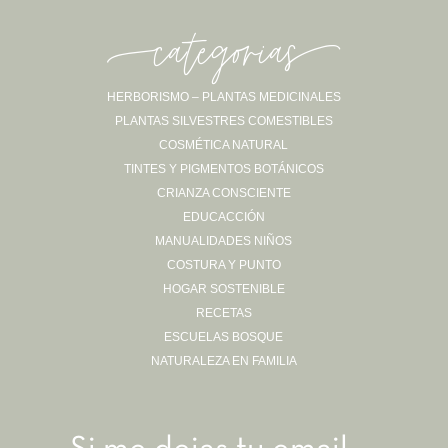
o
p
tir
o
p
-categorias-
k
HERBORISMO – PLANTAS MEDICINALES
PLANTAS SILVESTRES COMESTIBLES
COSMÉTICA NATURAL
TINTES Y PIGMENTOS BOTÁNICOS
CRIANZA CONSCIENTE
EDUCACCIÓN
MANUALIDADES NIÑOS
COSTURA Y PUNTO
HOGAR SOSTENIBLE
RECETAS
ESCUELAS BOSQUE
NATURALEZA EN FAMILIA